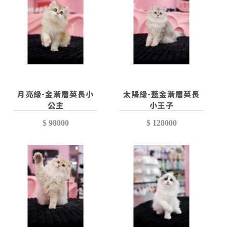
月亮級-金漸層英長小
太陽級-藍金漸層英長
公主
小王子
$ 98000
$ 128000